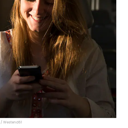
/
Westend61