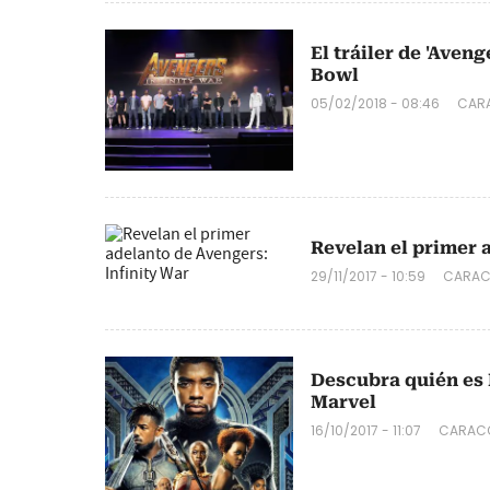
El tráiler de 'Aven
Bowl
05/02/2018 - 08:46
CARA
Revelan el primer 
29/11/2017 - 10:59
CARAC
Descubra quién es 
Marvel
16/10/2017 - 11:07
CARACO