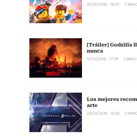
20/12/2018 - 16:57
CARAC
[Tráiler] Godzilla 
nunca
10/12/2018 - 17:35
CARAC
Los mejores recom
arte
09/12/2018 - 13:35
CARAC