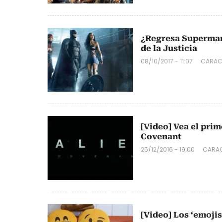
¿Regresa Superman?
de la Justicia
08/10/2017 - 11:07
CARAC
[Video] Vea el prime
Covenant
25/12/2016 - 19:00
CARAC
[Video] Los ‘emojis