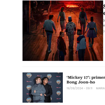
N
e
3
‘Mickey 17’: primer
Bong Joon-ho
19/09/2024 - 09:11
MARIA