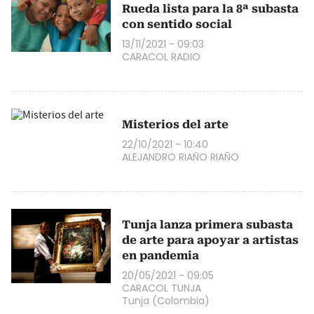
Rueda lista para la 8ª subasta
con sentido social
13/11/2021 - 09:03
CARACOL RADIO
Misterios del arte
22/10/2021 - 10:40
ALEJANDRO RIAÑO RIAÑO
Tunja lanza primera subasta
de arte para apoyar a artistas
en pandemia
20/05/2021 - 09:05
CARACOL TUNJA
Tunja (Colombia)