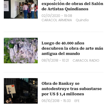
exposición de obras del Salón
de Artistas Quindianos
02/01/2020 - 19:08
CARACOL ARMENIA
Quindío
Luego de 40.000 años
descubren la obra de arte más
antigua del mundo
08/11/2018 - 10:21
CARACOL RADIO
Obra de Banksy se
autodestruye tras subastarse
por US $ 1,4 millones
06/10/2018 - 15:33
EFE