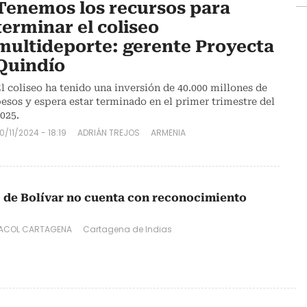
Tenemos los recursos para
terminar el coliseo
multideporte: gerente Proyecta
Quindío
l coliseo ha tenido una inversión de 40.000 millones de
esos y espera estar terminado en el primer trimestre del
025.
0/11/2024 - 18:19
ADRIÁN TREJOS
ARMENIA
 de Bolívar no cuenta con reconocimiento
ACOL CARTAGENA
Cartagena de Indias