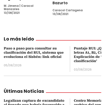
Bazurto
M. Jimena
|
Caracol
Manizales
Caracol Cartagena
13/08/2021
13/08/2021
Lo más leído
Paso a paso para consultar su
Puntaje RUI: ¿Qué
clasificación del RUI, sistema que
letras A1, B2, C1 
evoluciona el Sisbén: link oficial
Explicación de ‘
clasificación’
05/08/2026
03/08/2026
Últimas Noticias
Legalizan captura de excandidato
Centro Memoria e
al Senado que habría favorecido a
archivo del confli