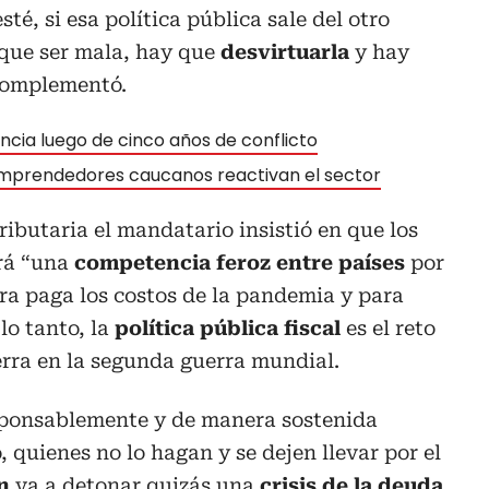
té, si esa política pública sale del otro
que ser mala, hay que
desvirtuarla
y hay
omplementó.
liencia luego de cinco años de conflicto
mprendedores caucanos reactivan el sector
ributaria el mandatario insistió en que los
rá “una
competencia feroz entre países
por
a paga los costos de la pandemia y para
lo tanto, la
política pública fiscal
es el reto
rra en la segunda guerra mundial.
sponsablemente y de manera sostenida
 quienes no lo hagan y se dejen llevar por el
n
va a detonar quizás una
crisis de la deuda