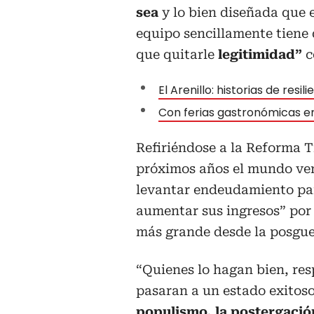
sea
y lo bien diseñada que es
equipo sencillamente tiene 
que quitarle
legitimidad”
c
El Arenillo: historias de resi
Con ferias gastronómicas e
Refiriéndose a la Reforma T
próximos años el mundo ve
levantar endeudamiento par
aumentar sus ingresos” por 
más grande desde la posgue
“Quienes lo hagan bien, re
pasaran a un estado exitoso,
populismo, la postergació