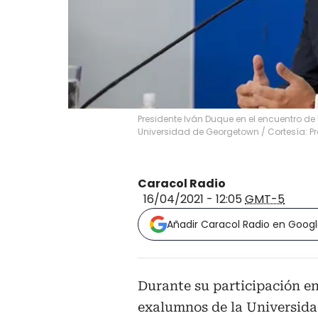
Presidente Iván Duque en el encuentro d
Universidad de Georgetown
/
Cortesía: P
Caracol Radio
16/04/2021 - 12:05
GMT-5
Añadir Caracol Radio en Goog
Durante su participación e
exalumnos de la Universida