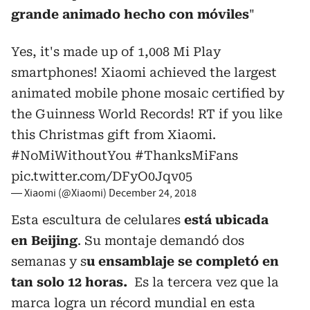
grande
animado hecho con móviles
"
Yes, it's made up of 1,008 Mi Play
smartphones! Xiaomi achieved the largest
animated mobile phone mosaic certified by
the Guinness World Records! RT if you like
this Christmas gift from Xiaomi.
#NoMiWithoutYou
#ThanksMiFans
pic.twitter.com/DFyO0Jqv05
— Xiaomi (@Xiaomi)
December 24, 2018
Esta escultura de celulares
está ubicada
en
Beijing
. Su montaje demandó dos
semanas y s
u ensamblaje se completó en
tan solo 12 horas.
Es la tercera vez que la
marca logra un récord mundial en esta