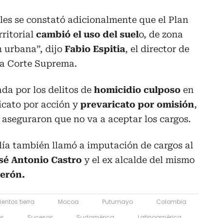
ales se constató adicionalmente que el Plan
ritorial
cambió el uso del suel
o, de zona
n urbana”, dijo
Fabio Espitia
, el director de
 la Corte Suprema.
da por los delitos de
homicidio culposo
en
icato por acción y
prevaricato por omisión
,
 aseguraron que no va a aceptar los cargos.
lía también llamó a imputación de cargos al
sé Antonio Castro
y el ex alcalde del mismo
Cerón.
entos tierra
Mocoa
Putumayo
Colombia
es
Sucesos
Sudamérica
Latinoamérica