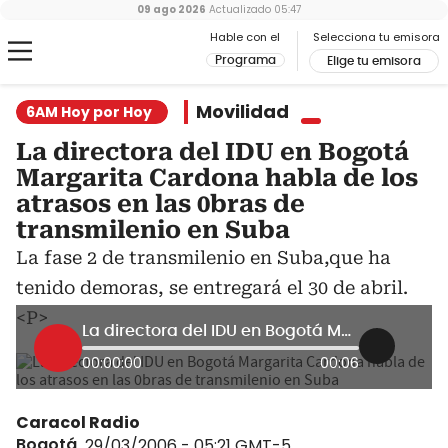
09 ago 2026
Actualizado
05:47
Hable con el
Selecciona tu emisora
Programa
Elige tu emisora
Movilidad
6AM Hoy por Hoy
La directora del IDU en Bogotá
Margarita Cardona habla de los
atrasos en las 0bras de
transmilenio en Suba
La fase 2 de transmilenio en Suba,que ha
tenido demoras, se entregará el 30 de abril.
<P>
La directora del IDU en Bogotá Margarita Cardona habla de los atrasos en las 0bras de transmilenio en Suba
00:00:00
00:06
Caracol Radio
Bogotá
29/03/2006 - 05:21
GMT-5