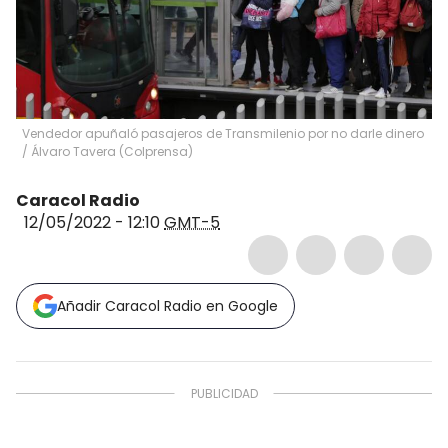
Vendedor apuñaló pasajeros de Transmilenio por no darle dinero
/
Álvaro Tavera
(
Colprensa
)
Caracol Radio
12/05/2022 - 12:10
GMT-5
Añadir Caracol Radio en Google