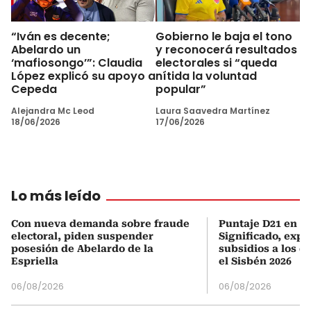
“Iván es decente;
Gobierno le baja el tono
Abelardo un
y reconocerá resultados
‘mafiosongo’”: Claudia
electorales si “queda
López explicó su apoyo a
nítida la voluntad
Cepeda
popular”
Alejandra Mc Leod
Laura Saavedra Martínez
18/06/2026
17/06/2026
Lo más leído
Con nueva demanda sobre fraude
Puntaje D21 en el
electoral, piden suspender
Significado, expl
posesión de Abelardo de la
subsidios a los q
Espriella
el Sisbén 2026
06/08/2026
06/08/2026