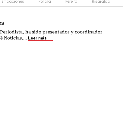
lsificaciones
Policía
Pereira
Risaralda
es
Periodista, ha sido presentador y coordinador
é Noticias,
...
Leer más