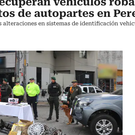
ecuperan vehículos roba
tos de autopartes en Per
s alteraciones en sistemas de identificación vehic