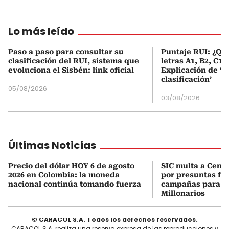
Lo más leído
Paso a paso para consultar su
Puntaje RUI: ¿Qué
clasificación del RUI, sistema que
letras A1, B2, C1 
evoluciona el Sisbén: link oficial
Explicación de ‘
clasificación’
05/08/2026
03/08/2026
Últimas Noticias
Precio del dólar HOY 6 de agosto
SIC multa a Cent
2026 en Colombia: la moneda
por presuntas fal
nacional continúa tomando fuerza
campañas para h
Millonarios
© CARACOL S.A. Todos los derechos reservados.
CARACOL S.A. realiza una reserva expresa de las reproducciones y