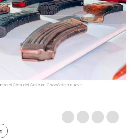
tra el Clan del Golfo en Chocó deja nueve
le