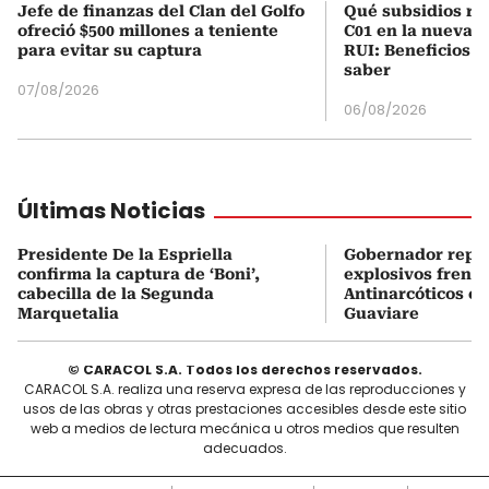
Jefe de finanzas del Clan del Golfo
Qué subsidios rec
ofreció $500 millones a teniente
C01 en la nueva c
para evitar su captura
RUI: Beneficios y
saber
07/08/2026
06/08/2026
Últimas Noticias
Presidente De la Espriella
Gobernador repor
confirma la captura de ‘Boni’,
explosivos frente
cabecilla de la Segunda
Antinarcóticos en
Marquetalia
Guaviare
© CARACOL S.A. Todos los derechos reservados.
CARACOL S.A. realiza una reserva expresa de las reproducciones y
usos de las obras y otras prestaciones accesibles desde este sitio
web a medios de lectura mecánica u otros medios que resulten
adecuados.