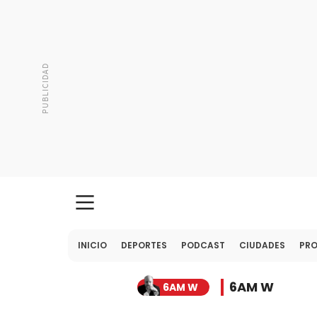
INICIO
DEPORTES
PODCAST
CIUDADES
PR
6AM W
6AM W