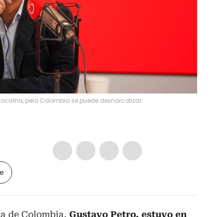
cocaína, pero Colombia se puede desnarcotizar:
le
ca de Colombia,
Gustavo Petro, estuvo en