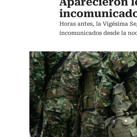
Aparecieron l
incomunicados
Horas antes, la Vigésima S
incomunicados desde la noc