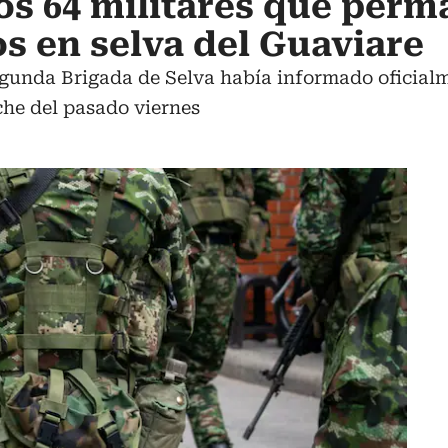
os 64 militares que per
 en selva del Guaviare
egunda Brigada de Selva había informado oficial
he del pasado viernes