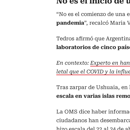
No es el inicio d
“No es el comienzo de una 
pandemia
”, recalcó Maria
Tedros afirmó que Argentin
laboratorios de cinco país
En contexto:
Experto en hant
letal que el COVID y la infl
Tras zarpar de Ushuaia, en 
escala en varias islas rem
La OMS dice haber informad
ciudadanos han desembarc
hizo escala del 22 al 24 de ab