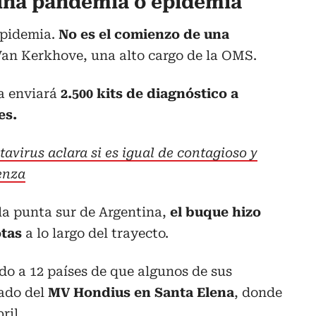
e una pandemia o epidemia
epidemia.
No es el comienzo de una
 Van Kerkhove, una alto cargo de la OMS.
a enviará
2.500 kits de diagnóstico a
es.
avirus aclara si es igual de contagioso y
uenza
la punta sur de Argentina,
el buque hizo
otas
a lo largo del trayecto.
o a 12 países de que algunos de sus
ado del
MV Hondius en Santa Elena
, donde
ril.