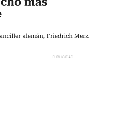
ucho más
e
anciller alemán, Friedrich Merz.