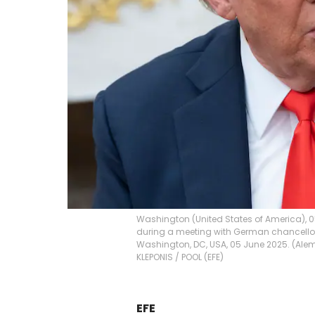
Washington (United States of America), 
during a meeting with German chancellor a
Washington, DC, USA, 05 June 2025. (Ale
KLEPONIS / POOL
(
EFE
)
EFE