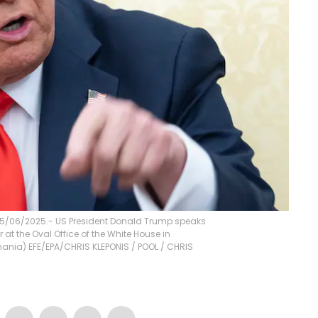
05/06/2025.- US President Donald Trump speaks
t the Oval Office of the White House in
mania) EFE/EPA/CHRIS KLEPONIS / POOL
/
CHRIS