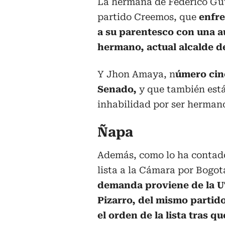
La hermana de Federico Guti
partido Creemos, que
enfre
a su parentesco con una au
hermano, actual alcalde d
Y Jhon Amaya, n
úmero cinc
Senado,
y que también está
inhabilidad por ser herman
Ñapa
Además, como lo ha contado
lista a la Cámara por Bogot
demanda proviene de la UT
Pizarro, del mismo partid
el orden de la lista tras q