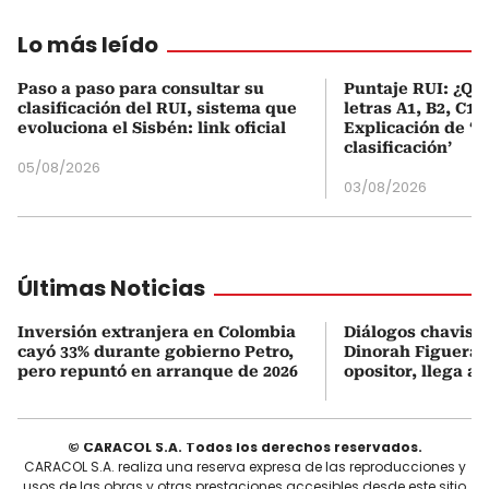
Lo más leído
Paso a paso para consultar su
Puntaje RUI: ¿Qué
clasificación del RUI, sistema que
letras A1, B2, C1 
evoluciona el Sisbén: link oficial
Explicación de ‘
clasificación’
05/08/2026
03/08/2026
Últimas Noticias
Inversión extranjera en Colombia
Diálogos chavism
cayó 33% durante gobierno Petro,
Dinorah Figuera, 
pero repuntó en arranque de 2026
opositor, llega a
© CARACOL S.A. Todos los derechos reservados.
CARACOL S.A. realiza una reserva expresa de las reproducciones y
usos de las obras y otras prestaciones accesibles desde este sitio