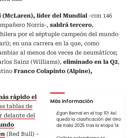
i (McLaren), líder del Mundial
-con 146
ompañero Norris-,
saldrá tercero
,
hilera por el séptuple campeón del mundo
ari); en una carrera en la que, como
cambiar al menos dos veces de neumáticos;
arlos Sainz (Williams),
eliminado en la Q2
,
entino
Franco Colapinto (Alpine),
más rápido el
Más información
s tablas de
¡Egan Bernal en el top 10! Así
r delante del
quedó la clasificación del Giro
mundo
de Italia 2025 tras la etapa 14
en
(Red Bull) -