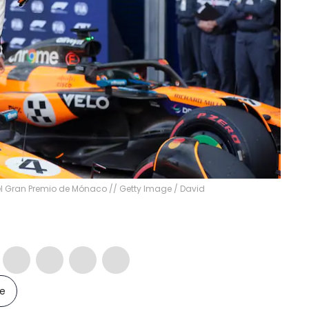
n el Gran Premio de Mónaco // Getty Image
/
David
le