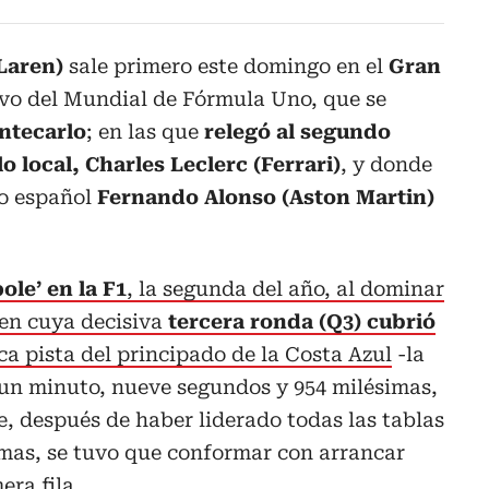
Laren)
sale primero este domingo en el
Gran
tavo del Mundial de Fórmula Uno, que se
ntecarlo
; en las que
relegó al segundo
lo local, Charles Leclerc (Ferrari)
, y donde
o español
Fernando Alonso (Aston Martin)
ole’ en la F1
, la segunda del año, al dominar
 en cuya decisiva
tercera ronda (Q3) cubrió
ca pista del principado de la Costa Azul
-la
 un minuto, nueve segundos y 954 milésimas,
e, después de haber liderado todas las tablas
imas, se tuvo que conformar con arrancar
era fila.