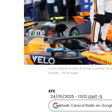
Lando Norris le roba el show a Leclerc e
Davies - PA Images
EFE
24/05/2025 - 13:02
GMT-5
Añadir Caracol Radio en Goog