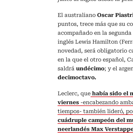
El australiano
Oscar Piastr
puntos, trece más que su c
acompañado en la segunda 
inglés Lewis Hamilton (Ferr
novedad, será obligatorio 
en la que el otro español, C
saldrá
undécimo
; y el arg
decimoctavo.
Leclerc, que
había sido el 
viernes
-encabezando amba
tiempos- también lideró, po
cuádruple campeón del 
neerlandés Max Verstapp