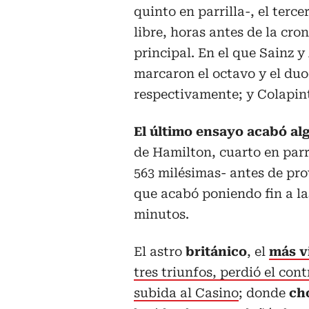
quinto en parrilla-, el terce
libre, horas antes de la cr
principal. En el que Sainz y
marcaron el octavo y el du
respectivamente; y Colapint
El último ensayo acabó al
de Hamilton, cuarto en parri
563 milésimas- antes de pro
que acabó poniendo fin a la
minutos.
El astro
británico
, el
más v
tres triunfos, perdió el con
subida al Casino
; donde
cho