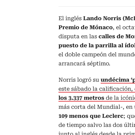
El inglés
Lando Norris (Mc
Premio de Mónaco
, el oc
disputa en las
calles de Mo
puesto de la parrilla al ído
el doble campeón del mund
arrancará séptimo.
Norris logró su
undécima ‘p
este sábado la calificación,
los 3.337 metros
de la icóni
más corta del Mundial-, en
109 menos que Leclerc
; qu
de tiempo salvo las dos últ
junto al inglés desde la prim