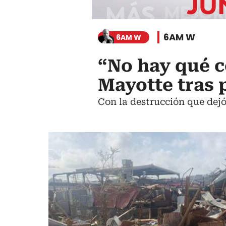
6AM W
6AM W
“No hay qué c
Mayotte tras 
Con la destrucción que dejó