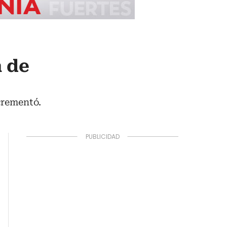
 de
crementó.