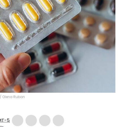
/
Olena Ruban
MT-5