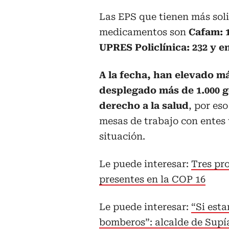
Las EPS que tienen más sol
medicamentos son
Cafam: 1
UPRES Policlínica: 232 y e
A la fecha, han elevado má
desplegado más de 1.000 ge
derecho a la salud
, por es
mesas de trabajo con entes t
situación.
Le puede interesar:
Tres pro
presentes en la COP 16
Le puede interesar:
“Si est
bomberos”: alcalde de Supí