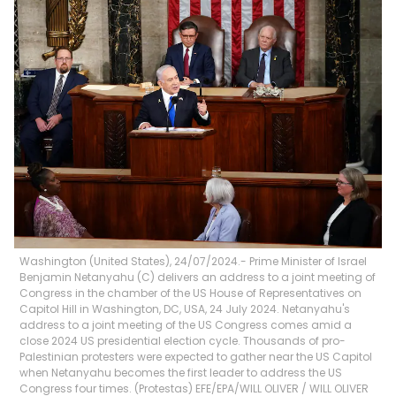
Washington (United States), 24/07/2024.- Prime Minister of Israel
Benjamin Netanyahu (C) delivers an address to a joint meeting of
Congress in the chamber of the US House of Representatives on
Capitol Hill in Washington, DC, USA, 24 July 2024. Netanyahu's
address to a joint meeting of the US Congress comes amid a
close 2024 US presidential election cycle. Thousands of pro-
Palestinian protesters were expected to gather near the US Capitol
when Netanyahu becomes the first leader to address the US
Congress four times. (Protestas) EFE/EPA/WILL OLIVER
/
WILL OLIVER