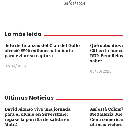
29/06/2024
Lo más leído
Jefe de finanzas del Clan del Golfo
Qué subsidios rec
ofreció $500 millones a teniente
C01 en la nueva c
para evitar su captura
RUI: Beneficios y
saber
07/08/2026
06/08/2026
Últimas Noticias
David Alonso vive una jornada
Así está Colombia
para el olvido en Silverstone:
Medallería Juego
repase la parrilla de salida en
Centroamericanos
Moto2
últimas victorias