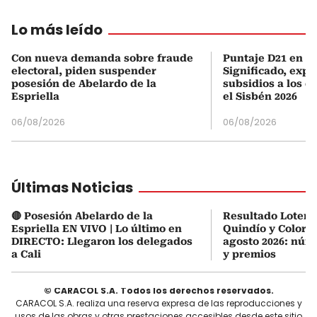
Lo más leído
Con nueva demanda sobre fraude
Puntaje D21 en el
electoral, piden suspender
Significado, expl
posesión de Abelardo de la
subsidios a los q
Espriella
el Sisbén 2026
06/08/2026
06/08/2026
Últimas Noticias
🔴 Posesión Abelardo de la
Resultado Loterí
Espriella EN VIVO | Lo último en
Quindío y ColorL
DIRECTO: Llegaron los delegados
agosto 2026: núm
a Cali
y premios
© CARACOL S.A. Todos los derechos reservados.
CARACOL S.A. realiza una reserva expresa de las reproducciones y
usos de las obras y otras prestaciones accesibles desde este sitio