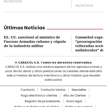
05/08/2026
06/08/2026
Últimas Noticias
EE. UU. sancionó al ministro de
Conmebol expres
Fuerzas Armadas cubano y cúpula
“preocupación po
de la industria militar
reiteradas accio
unilaterales” de 
© CARACOL S.A. Todos los derechos reservados.
CARACOL S.A. realiza una reserva expresa de las reproducciones y
usos de las obras y otras prestaciones accesibles desde este sitio
web a medios de lectura mecánica u otros medios que resulten
adecuados.
Contacto
Contacto Ventas
Newsletter
Pago electrónico clientes
Alta de Clientes
Registro de proveedores
Aviso legal
Política de Protección de Datos
Política de cookies