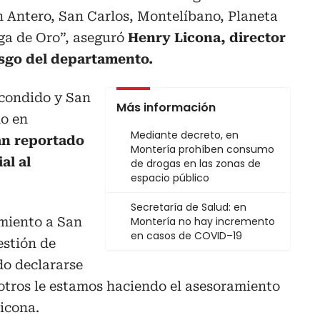
n Antero, San Carlos, Montelíbano, Planeta
ga de Oro”, aseguró
Henry Licona, director
esgo del departamento.
scondido y San
Más información
do en
Mediante decreto, en
an reportado
Montería prohíben consumo
al al
de drogas en las zonas de
espacio público
Secretaría de Salud: en
miento a San
Montería no hay incremento
en casos de COVID–19
estión de
do declararse
otros le estamos haciendo el asesoramiento
icona.