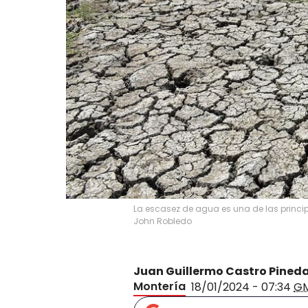
La escasez de agua es una de las princ
John Robledo
Juan Guillermo Castro Pined
Montería
18/01/2024 - 07:34
G