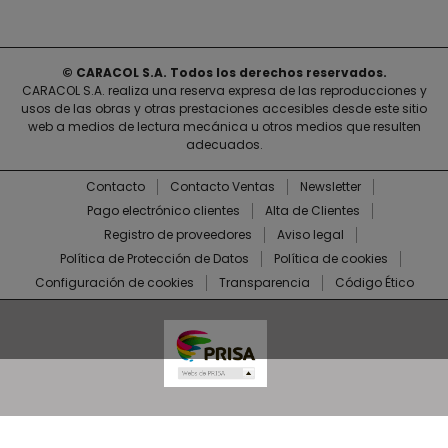
© CARACOL S.A. Todos los derechos reservados.
CARACOL S.A. realiza una reserva expresa de las reproducciones y
usos de las obras y otras prestaciones accesibles desde este sitio
web a medios de lectura mecánica u otros medios que resulten
adecuados.
Contacto
Contacto Ventas
Newsletter
Pago electrónico clientes
Alta de Clientes
Registro de proveedores
Aviso legal
Política de Protección de Datos
Política de cookies
Configuración de cookies
Transparencia
Código Ético