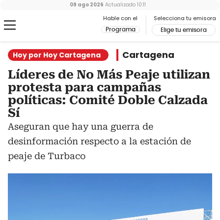
09 ago 2026
Actualizado
10:11
Hable con el
Selecciona tu emisora
Programa
Elige tu emisora
Cartagena
Hoy por Hoy Cartagena
Líderes de No Más Peaje utilizan
protesta para campañas
políticas: Comité Doble Calzada
Sí
Aseguran que hay una guerra de
desinformación respecto a la estación de
peaje de Turbaco