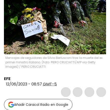
Mensajes de seguidores de Silvio Berlusconi tras la muerte del ex
primer ministro italiano. (Foto: PIERO CRUCIATTI/AFP via Getty
Images)
/
PIERO CRUCIATTI
EFE
12/06/2023 - 08:57
GMT-5
Añadir Caracol Radio en Google