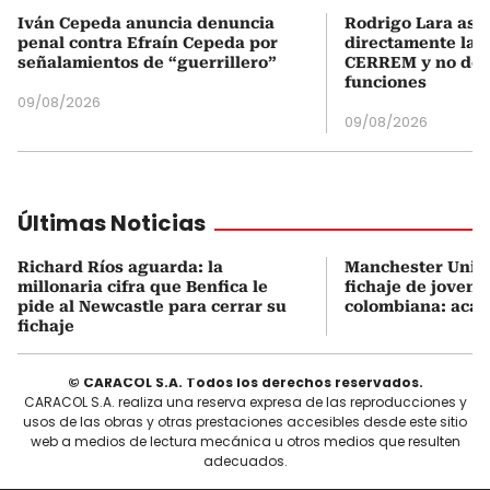
Iván Cepeda anuncia denuncia
Rodrigo Lara asu
penal contra Efraín Cepeda por
directamente la P
señalamientos de “guerrillero”
CERREM y no del
funciones
09/08/2026
09/08/2026
Últimas Noticias
Richard Ríos aguarda: la
Manchester United
millonaria cifra que Benfica le
fichaje de joven e
pide al Newcastle para cerrar su
colombiana: acá l
fichaje
© CARACOL S.A. Todos los derechos reservados.
CARACOL S.A. realiza una reserva expresa de las reproducciones y
usos de las obras y otras prestaciones accesibles desde este sitio
web a medios de lectura mecánica u otros medios que resulten
adecuados.