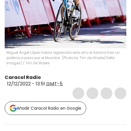
Miguel Ángel López había regresado este año al Astana tras un
polémico paso por el Movistar. (Photo by Tim de Waele/Getty
Images)
/
Tim De Waele
Caracol Radio
12/12/2022 - 13:51
GMT-5
Añadir Caracol Radio en Google