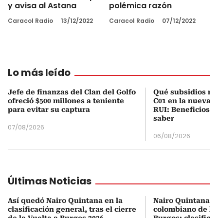
y avisa al Astana
polémica razón
Caracol Radio
13/12/2022
Caracol Radio
07/12/2022
Lo más leído
Jefe de finanzas del Clan del Golfo
Qué subsidios rec
ofreció $500 millones a teniente
C01 en la nueva c
para evitar su captura
RUI: Beneficios y
saber
07/08/2026
06/08/2026
Últimas Noticias
Así quedó Nairo Quintana en la
Nairo Quintana, e
clasificación general, tras el cierre
colombiano de la 
de la Vuelta a Burgos 2026
Burgos: clasifica