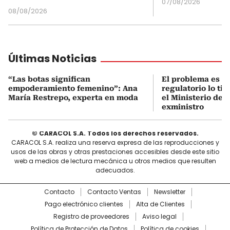
07/08/2026
08/08/2026
Últimas Noticias
“Las botas significan
El problema es q
empoderamiento femenino”: Ana
regulatorio lo ti
María Restrepo, experta en moda
el Ministerio de 
exministro
© CARACOL S.A. Todos los derechos reservados.
CARACOL S.A. realiza una reserva expresa de las reproducciones y
usos de las obras y otras prestaciones accesibles desde este sitio
web a medios de lectura mecánica u otros medios que resulten
adecuados.
Contacto
Contacto Ventas
Newsletter
Pago electrónico clientes
Alta de Clientes
Registro de proveedores
Aviso legal
Política de Protección de Datos
Política de cookies