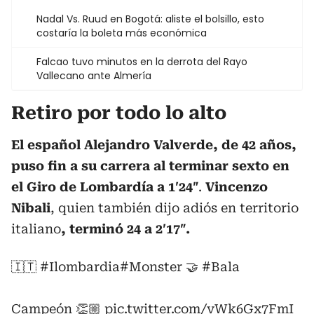
Nadal Vs. Ruud en Bogotá: aliste el bolsillo, esto
costaría la boleta más económica
Falcao tuvo minutos en la derrota del Rayo
Vallecano ante Almería
Retiro por todo lo alto
El español Alejandro Valverde, de 42 años,
puso fin a su carrera al terminar sexto en
el Giro de Lombardía a 1′24″
.
Vincenzo
Nibali
, quien también dijo adiós en territorio
italiano
, terminó 24 a 2′17″.
🇮🇹
#Ilombardia
#Monster
🤝
#Bala
Campeón 👏🏼
pic.twitter.com/vWk6Gx7FmI