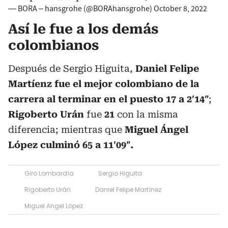
— BORA – hansgrohe (@BORAhansgrohe)
October 8, 2022
Así le fue a los demás
colombianos
Después de Sergio Higuita,
Daniel Felipe
Martíenz fue el mejor colombiano de la
carrera al terminar en el puesto 17 a 2′14″
;
Rigoberto
Urán
fue
21
con la misma
diferencia; mientras que
Miguel Ángel
López culminó 65 a 11′09″.
Giro Lombardía
Sergio Higuita
Rigoberto Urán
Daniel Felipe Martínez
Miguel Angel López