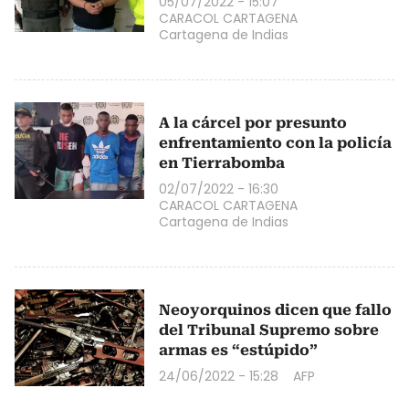
05/07/2022 - 15:07
CARACOL CARTAGENA
Cartagena de Indias
A la cárcel por presunto
enfrentamiento con la policía
en Tierrabomba
02/07/2022 - 16:30
CARACOL CARTAGENA
Cartagena de Indias
Neoyorquinos dicen que fallo
del Tribunal Supremo sobre
armas es “estúpido”
24/06/2022 - 15:28
AFP