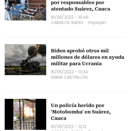
por responsables por
atentado Suárez, Cauca
16/06/2022 - 16:46
CARACOL RADIO
Popayán
Biden aprobó otros mil
millones de dólares en ayuda
militar para Ucrania
16/06/2022 - 13:34
DIANA CASTRILLÓN
Un policía herido por
'Motobomba' en Suárez,
Cauca
16/06/2022 - 12:12