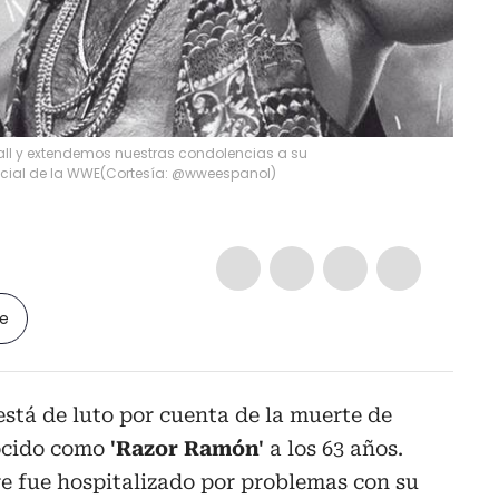
 Hall y extendemos nuestras condolencias a su
icial de la WWE
(
Cortesía: @wweespanol
)
le
stá de luto por cuenta de la muerte de
ocido como
'Razor Ramón'
a los 63 años.
e fue hospitalizado por problemas con su