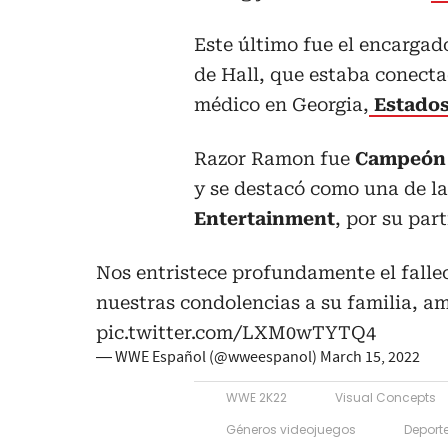
Este último fue el encargado
de Hall, que estaba conectad
médico en Georgia,
Estados
Razor Ramon fue
Campeón I
y se destacó como una de la
Entertainment
, por su part
Nos entristece profundamente el falle
nuestras condolencias a su familia, am
pic.twitter.com/LXM0wTYTQ4
— WWE Español (@wweespanol)
March 15, 2022
WWE 2K22
Visual Concepts
Géneros videojuegos
Deport