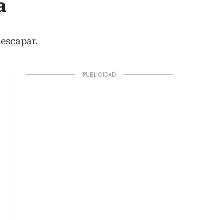
a
 escapar.