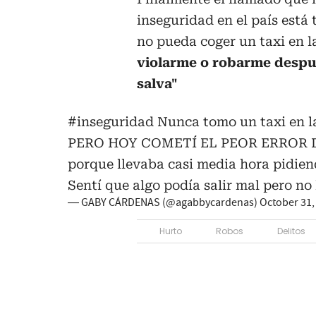
inseguridad en el país está
no pueda coger un taxi en la
violarme o robarme despué
salva"
#inseguridad
Nunca tomo un taxi en la
PERO HOY COMETÍ EL PEOR ERROR DEL
porque llevaba casi media hora pidien
Sentí que algo podía salir mal pero no
— GABY CÁRDENAS (@agabbycardenas)
October 31,
Hurto
Robos
Delitos