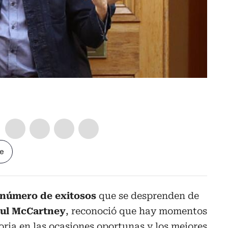
le
número de exitosos
que se desprenden de
ul McCartney
, reconoció que hay momentos
ria en las ocasiones oportunas y los mejores