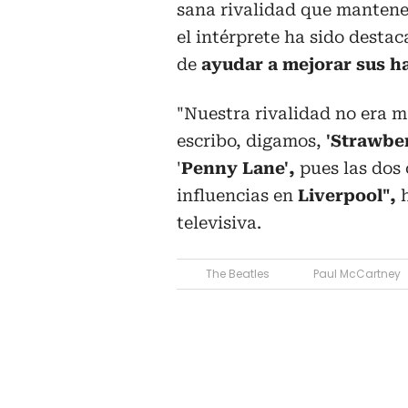
sana rivalidad que mantene
el intérprete ha sido destac
de
ayudar a mejorar sus h
"Nuestra rivalidad no era ma
escribo, digamos,
'Strawber
'
Penny Lane',
pues las dos
influencias en
Liverpool",
h
televisiva.
The Beatles
Paul McCartney