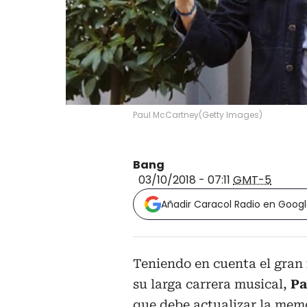
Paul McCartney
(
Getty Images
)
Bang
03/10/2018 - 07:11
GMT-5
Añadir Caracol Radio en Goog
Teniendo en cuenta el gran
su larga carrera musical,
Pa
que debe actualizar la memo