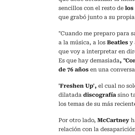
sencillos con el resto de
los
que grabó junto a su propi
"Cuando me preparo para sa
a la música, a los
Beatles
y 
que voy a interpretar en dir
Es que hay demasiada
, "Co
de 76 años
en una conversa
'Freshen Up',
el cual no sol
dilatada
discografía
sino t
los temas de su más recient
Por otro lado,
McCartney
ha
relación con la desaparició