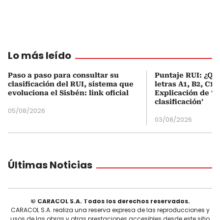
Lo más leído
Paso a paso para consultar su
Puntaje RUI: ¿Qué
clasificación del RUI, sistema que
letras A1, B2, C1 
evoluciona el Sisbén: link oficial
Explicación de ‘
clasificación’
05/08/2026
03/08/2026
Últimas Noticias
© CARACOL S.A. Todos los derechos reservados.
CARACOL S.A. realiza una reserva expresa de las reproducciones y
usos de las obras y otras prestaciones accesibles desde este sitio