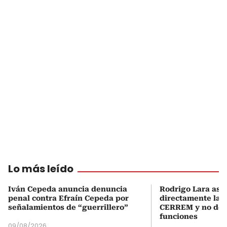
Lo más leído
Iván Cepeda anuncia denuncia
Rodrigo Lara asu
penal contra Efraín Cepeda por
directamente la P
señalamientos de “guerrillero”
CERREM y no del
funciones
09/08/2026