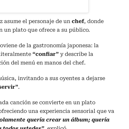
az asume el personaje de un
chef
, donde
n un plato que ofrece a su público.
oviene de la gastronomía japonesa: la
 literalmente
“confiar”
y describe la
cción del menú en manos del chef.
música, invitando a sus oyentes a dejarse
servir”
.
cada canción se convierte en un plato
freciendo una experiencia sensorial que va
olamente quería crear un álbum; quería
a todos ustedes”
, explicó.