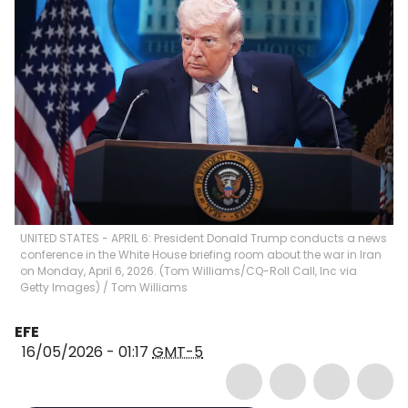
UNITED STATES - APRIL 6: President Donald Trump conducts a news
conference in the White House briefing room about the war in Iran
on Monday, April 6, 2026. (Tom Williams/CQ-Roll Call, Inc via
Getty Images)
/
Tom Williams
EFE
16/05/2026 - 01:17
GMT-5