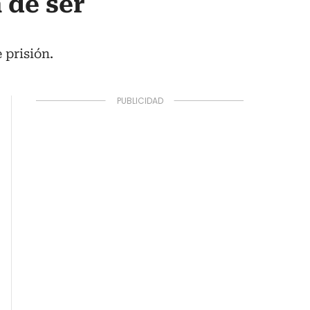
 de ser
 prisión.