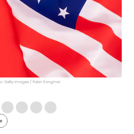
o: Getty Images
/
Pakin Songmor
le