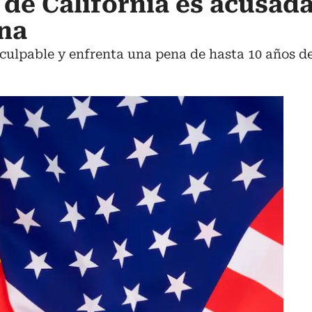
 de California es acusada
na
culpable y enfrenta una pena de hasta 10 años de