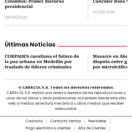
Colombia: Primer discurso
Canciller Rosa Vi
presidencial
06/08/2026
08/08/2026
Últimas Noticias
CORPADES cuestiona el futuro de
Masacre en Abejor
la paz urbana en Medellín por
disputa entre gru
traslado de líderes criminales
por microtráfico
© CARACOL S.A. Todos los derechos reservados.
CARACOL S.A. realiza una reserva expresa de las reproducciones y
usos de las obras y otras prestaciones accesibles desde este sitio
web a medios de lectura mecánica u otros medios que resulten
adecuados.
Contacto
Contacto Ventas
Newsletter
Pago electrónico clientes
Alta de Clientes