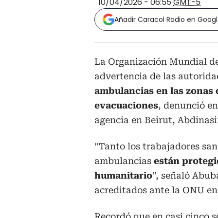
10/04/2026 - 06:55
GMT-5
Añadir Caracol Radio en Goog
La Organización Mundial de 
advertencia de las autorida
ambulancias en las zonas
evacuaciones
, denunció en
agencia en Beirut, Abdinas
“Tanto los trabajadores san
ambulancias
están protegi
humanitario
”, señaló Abub
acreditados ante la ONU en
Recordó que en casi cinco s