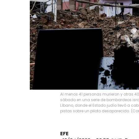
Al menos 41 personas murieron y otras 4
sábado en una serie de bombardeos israelí
Líbano, donde el Estado judío llevó a ca
pistas sobre un piloto desaparecido. (Cort
EFE