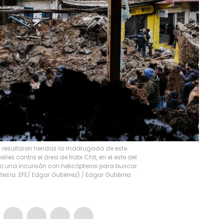
0 resultaron heridas la madrugada de este
es contra el área de Nabi Chit, en el este del
bo una incursión con helicópteros para buscar
esía: EFE/ Edgar Gutiérrez)
/
Edgar Gutiérrez