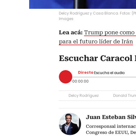
Delcy Rodríguez y Casa Blanca. Fotos: (
Images
Lea acá:
Trump pone como e
para el futuro líder de Irán
Escuchar Caracol 
Directo
Escucha el audio
00:00:00
Delcy Rodríguez
Donald Tru
Juan Esteban Sil
Corresponsal internac
Congreso de EEUU, D