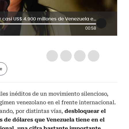
Delcy Rodríguez busca desbloquear casi US$ 4.900 millones de Venezuela en FMI
00:58
le
les inéditos de un movimiento silencioso,
imen venezolano en el frente internacional.
ando, por distintas vías,
desbloquear el
es de dólares que Venezuela tiene en el
onal, una cifra bastante importante.