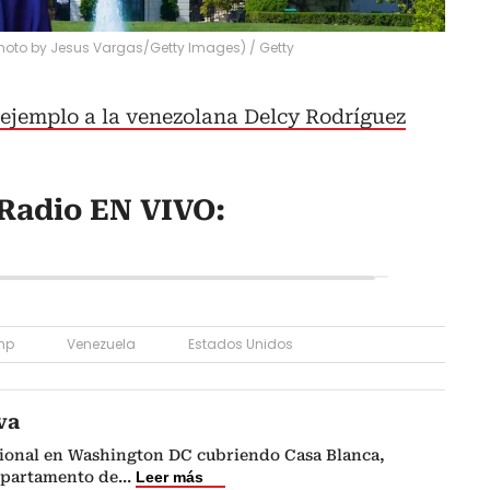
Photo by Jesus Vargas/Getty Images) / Getty
jemplo a la venezolana Delcy Rodríguez
Radio EN VIVO:
mp
Venezuela
Estados Unidos
va
ional en Washington DC cubriendo Casa Blanca,
epartamento de
...
Leer más