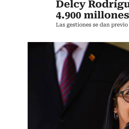
Delcy Rodrígu
4.900 millone
Las gestiones se dan previo