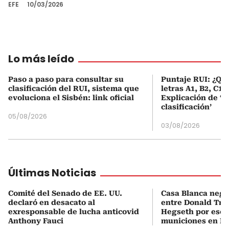
EFE
10/03/2026
Lo más leído
Paso a paso para consultar su
Puntaje RUI: ¿Qué
clasificación del RUI, sistema que
letras A1, B2, C1 
evoluciona el Sisbén: link oficial
Explicación de ‘
clasificación’
05/08/2026
03/08/2026
Últimas Noticias
Comité del Senado de EE. UU.
Casa Blanca neg
declaró en desacato al
entre Donald Tru
exresponsable de lucha anticovid
Hegseth por esca
Anthony Fauci
municiones en Ir