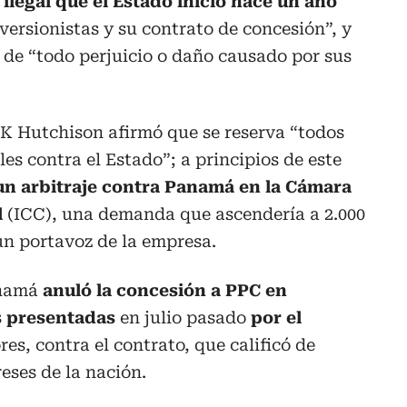
legal que el Estado inició hace un año
nversionistas y su contrato de concesión”, y
de “todo perjuicio o daño causado por sus
CK Hutchison afirmó que se reserva “todos
les contra el Estado”; a principios de este
 un arbitraje contra Panamá en la Cámara
l
(ICC), una demanda que ascendería a 2.000
un portavoz de la empresa.
anamá
anuló la concesión a PPC en
 presentadas
en julio pasado
por el
ores, contra el contrato, que calificó de
reses de la nación.