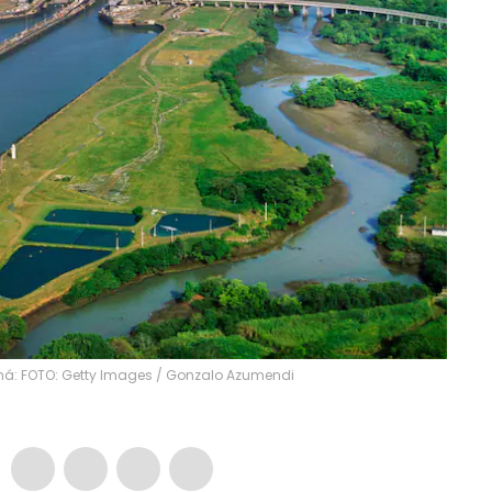
má: FOTO: Getty Images
/
Gonzalo Azumendi